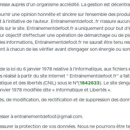
dresse auprès d’un organisme accrédité. La gestion est décentra
urnir une opinion honnête et sincère sur l’ensemble des produ
 à l’initiative de l’auteur. Entrainementdefoot..fr n’assure auc
és sur le site. Entrainementdefoot.fr a uniquement pour but d’in
pour objectif d’effectuer une opération de démarchage ou de pl
des informations, Entrainementdefoot.fr ne saurait être tenu r
ent à chacun de les vérifier avant d’engager son énergie ou son
 la loi du 6 janvier 1978 relative à l’informatique, aux fichiers 
éalisé à partir du site Internet “ Entrainementdefoot.fr” a fait
tique et des libertés (CNIL) sous le N°(
1842633
). Le site s’en
janvier 1978 modifiée dite « Informatique et Libertés ».
ccès, de modification, de rectification et de suppression des don
’adresser à entrainementdefoot@gmail.com.
surer la protection de vos données. Nous ne pourrons être te