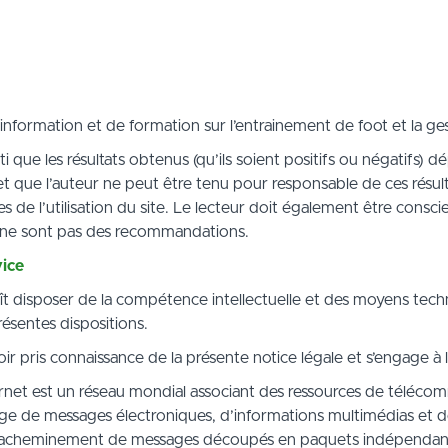
’information et de formation sur l’entrainement de foot et la g
i que les résultats obtenus (qu’ils soient positifs ou négatifs) 
et que l’auteur ne peut être tenu pour responsable de ces résult
 de l’utilisation du site. Le lecteur doit également être conscie
s ne sont pas des recommandations.
vice
naît disposer de la compétence intellectuelle et des moyens tec
présentes dispositions.
ir pris connaissance de la présente notice légale et s’engage à 
nternet est un réseau mondial associant des ressources de téléc
nge de messages électroniques, d’informations multimédias et de f
acheminement de messages découpés en paquets indépendants.